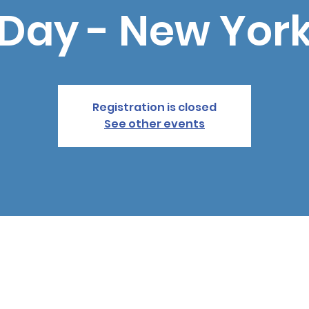
Day - New Yor
Registration is closed
See other events