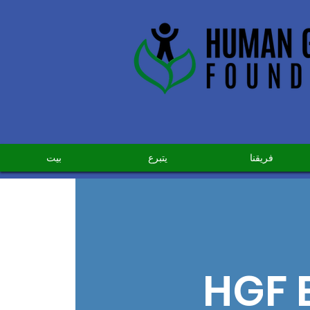
فريقنا
يتبرع
بيت
HGF 