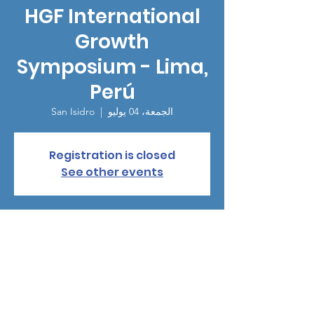
HGF International
Growth
Symposium - Lima,
Perú
الجمعة، 04 يوليو
  |  
San Isidro
Registration is closed
See other events
الوقت والموقع
04 يوليو 2025، 5:00 م – 10:00 م
San Isidro, Calle Las Begonias 450, San
Isidro 15046, Lima, Perú