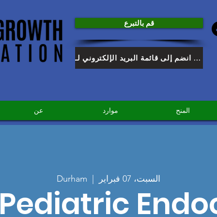
قم بالتبرع
انضم إلى قائمة البريد الإلكتروني لـ HGF
المنح
موارد
عن
السبت، 07 فبراير
  |  
Durham
Pediatric Endo