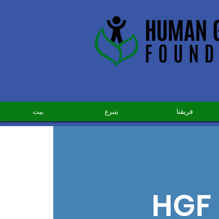
فريقنا
يتبرع
بيت
HGF 