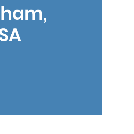
rham,
USA