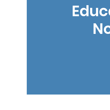
Educ
No