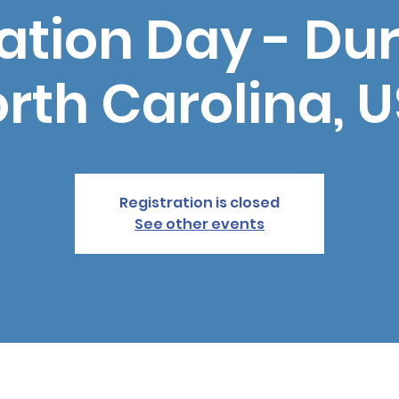
ation Day - Du
rth Carolina, 
Registration is closed
See other events