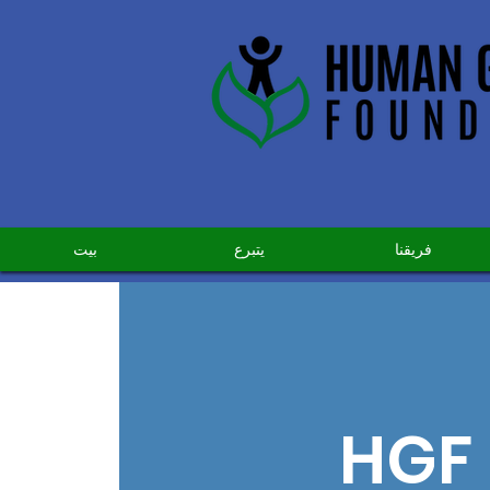
فريقنا
يتبرع
بيت
HGF 