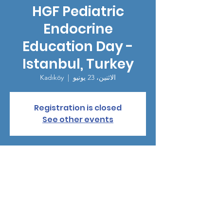
HGF Pediatric
Endocrine
Education Day -
Istanbul, Turkey
الاثنين، 23 يونيو
  |  
Kadıköy
Registration is closed
See other events
الوقت والموقع
23 يونيو 2025، 5:30 م – 9:00 م
Kadıköy, Caferağa, Albay Faik Sözdener Cd.
No:31, 34710 Kadıköy/İstanbul, Türkiye