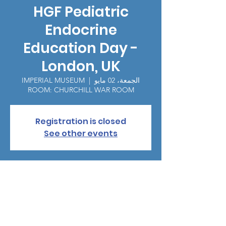
HGF Pediatric
Endocrine
Education Day -
London, UK
الجمعة، 02 مايو
  |  
IMPERIAL MUSEUM
ROOM: CHURCHILL WAR ROOM
Registration is closed
See other events
الوقت والموقع
02 مايو 2025، 6:30 م – 8:30 م
IMPERIAL MUSEUM ROOM: CHURCHILL
WAR ROOM, King Charles St, London SW1,
UK