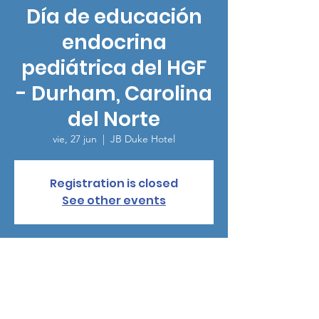
Día de educación
endocrina
pediátrica del HGF
- Durham, Carolina
del Norte
vie, 27 jun
  |  
JB Duke Hotel
Registration is closed
See other events
Horario y ubicación
27 jun 2025, 13:15 – 15:15
JB Duke Hotel, 230 Science Dr, Durham, NC
27705, USA