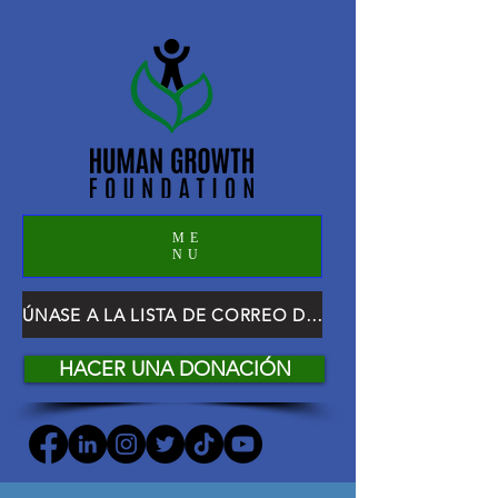
ME
NU
ÚNASE A LA LISTA DE CORREO DE HGF
HACER UNA DONACIÓN