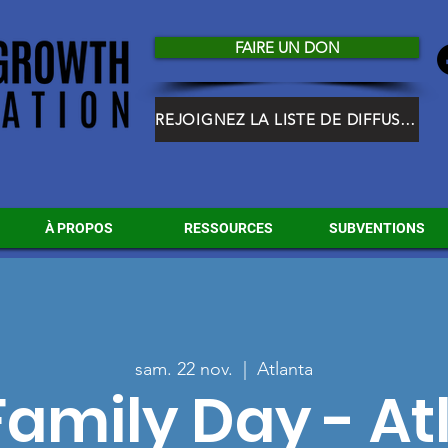
FAIRE UN DON
REJOIGNEZ LA LISTE DE DIFFUSION HGF
À PROPOS
RESSOURCES
SUBVENTIONS
sam. 22 nov.
  |  
Atlanta
amily Day - At