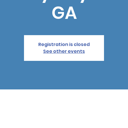
GA
Registration is closed
See other events