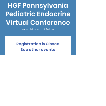
HGF Pennsylvania
Pediatric Endocrine
Virtual Conference
sam. 14 nov.
  |  
Online
Registration is Closed
See other events
Heure et lieu
14 nov. 2020, 08:00 – 12:00 UTC−8
Online