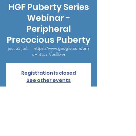
HGF Puberty Series
Webinar -
Peripheral
Precocious Puberty
jeu. 25 juil.
  |  
https://www.google.com/url?
q=https://us06we
Registration is closed
See other events
Heure et lieu
25 juil. 2024, 15:00 – 16:00 UTC−5
https://www.google.com/url?
q=https://us06we