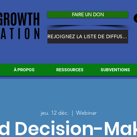
FAIRE UN DON
REJOIGNEZ LA LISTE DE DIFFUSION HGF
À PROPOS
RESSOURCES
SUBVENTIONS
jeu. 12 déc.
  |  
Webinar
d Decision-Mak