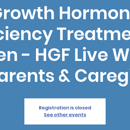
rowth Hormo
ciency Treatme
en - HGF Live 
Parents & Careg
Registration is closed
See other events