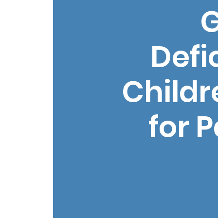
G
Defi
Childr
for 