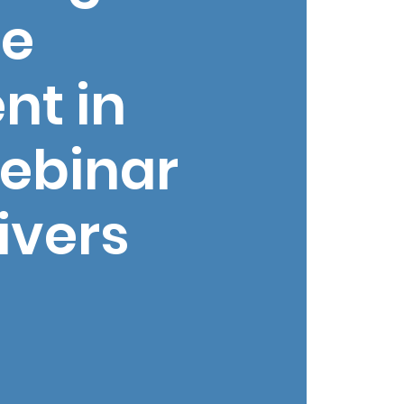
ne
nt in
Webinar
ivers