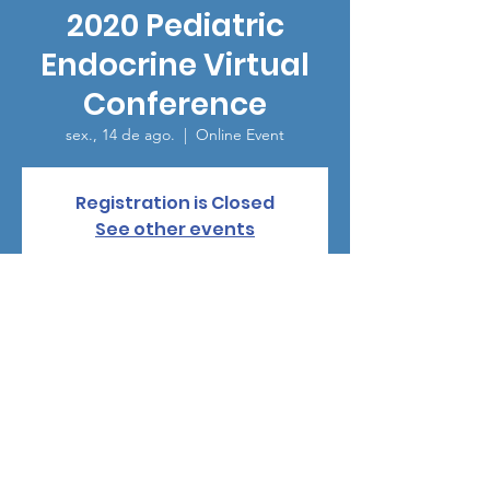
2020 Pediatric
Endocrine Virtual
Conference
sex., 14 de ago.
  |  
Online Event
Registration is Closed
See other events
Horário e local
14 de ago. de 2020, 08:15 – 16:30
Online Event