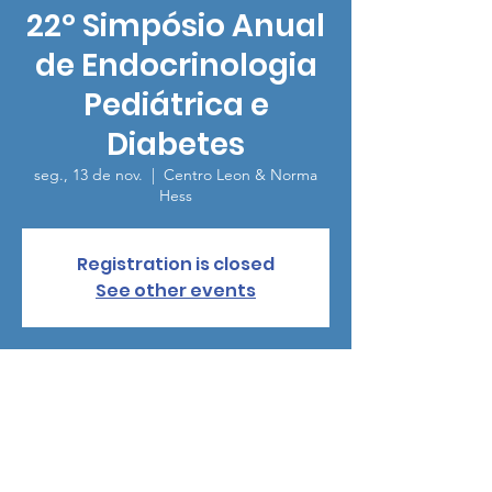
22º Simpósio Anual
de Endocrinologia
Pediátrica e
Diabetes
seg., 13 de nov.
  |  
Centro Leon & Norma
Hess
Registration is closed
See other events
Horário e local
13 de nov. de 2023, 08:00 – 13:00 GMT-5
Centro Leon & Norma Hess, 1470 Madison
Ave, New York, NY 10029, USA