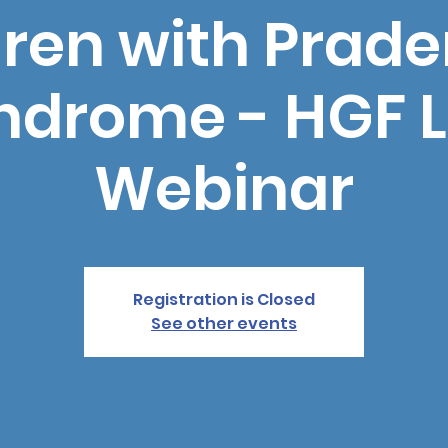
ren with Prader
ndrome - HGF L
Webinar
Registration is Closed
See other events