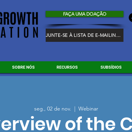
FAÇA UMA DOAÇÃO
JUNTE-SE À LISTA DE E-MAILING DO HGF
SOBRE NÓS
RECURSOS
SUBSÍDIOS
seg., 02 de nov.
  |  
Webinar
erview of the C