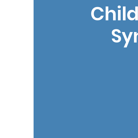
Child
Sy