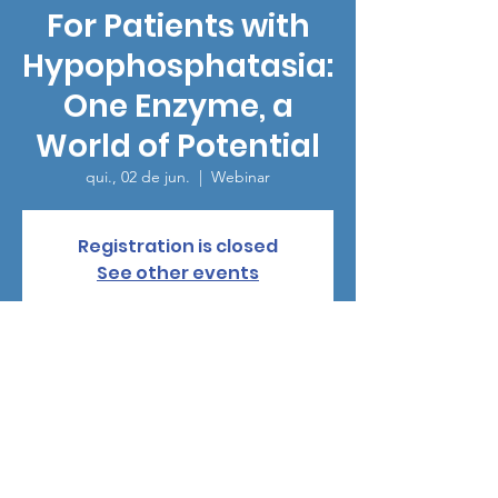
For Patients with
Hypophosphatasia:
One Enzyme, a
World of Potential
qui., 02 de jun.
  |  
Webinar
Registration is closed
See other events
Horário e local
02 de jun. de 2022, 17:30 – 03 de jun. de
2022, 18:30
Webinar