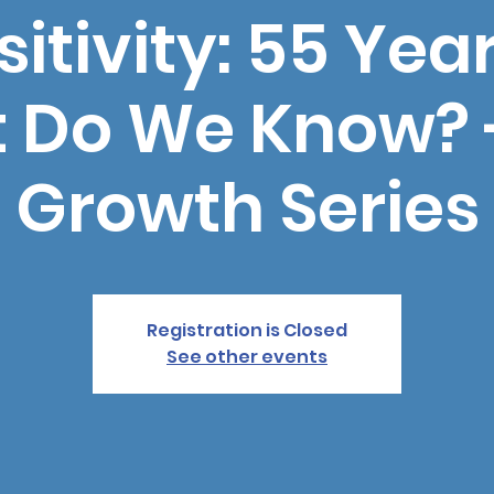
sitivity: 55 Yea
 Do We Know? 
Growth Series
Registration is Closed
See other events