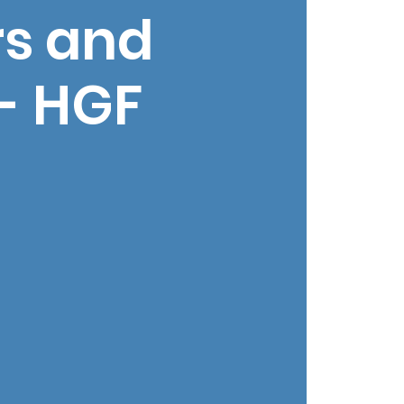
rs and
- HGF