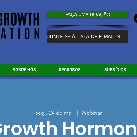
FAÇA UMA DOAÇÃO
JUNTE-SE À LISTA DE E-MAILING DO HGF
SOBRE NÓS
RECURSOS
SUBSÍDIOS
seg., 24 de mai.
  |  
Webinar
rowth Hormo