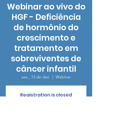
Webinar ao vivo do
HGF - Deficiência
de hormônio do
crescimento e
tratamento em
sobreviventes de
câncer infantil
sex., 13 de dez.
  |  
Webinar
Registration is closed
See other events
Horário e local