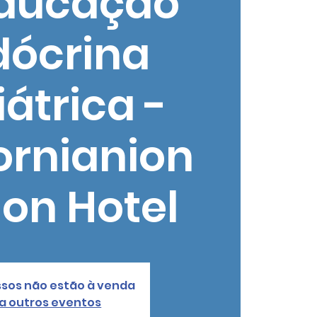
Educação
dócrina
átrica -
ornianion
ion Hotel
ssos não estão à venda
a outros eventos