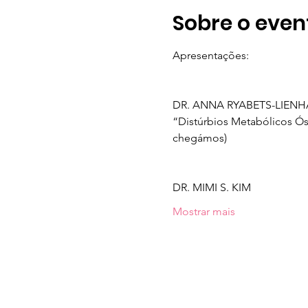
Sobre o even
Apresentações: 
DR. ANNA RYABETS-LIEN
“Distúrbios Metabólicos Ó
chegámos)
DR. MIMI S. KIM
Mostrar mais