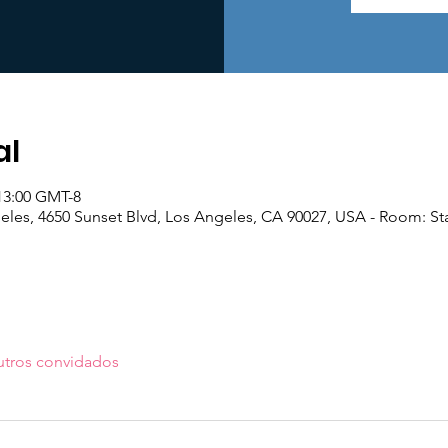
al
 13:00 GMT-8
geles, 4650 Sunset Blvd, Los Angeles, CA 90027, USA - Room: St
utros convidados