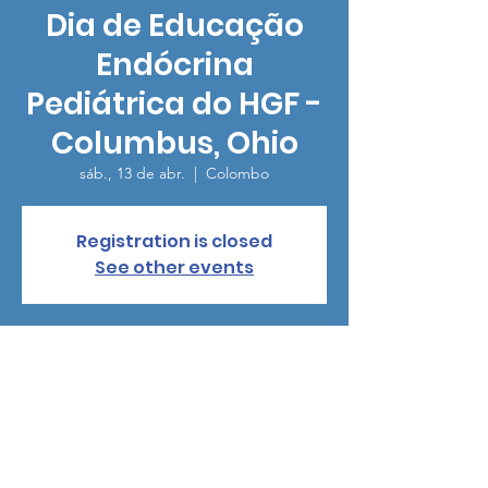
Dia de Educação
Endócrina
Pediátrica do HGF -
Columbus, Ohio
sáb., 13 de abr.
  |  
Colombo
Registration is closed
See other events
Horário e local
13 de abr. de 2024, 08:30 – 15:00
Colombo, 700 Children's Dr, Columbus, OH
43205, USA