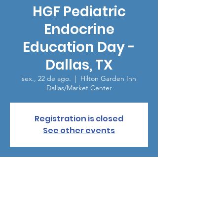
HGF Pediatric
Endocrine
Education Day -
Dallas, TX
sex., 22 de ago.
  |  
Hilton Garden Inn
Dallas/Market Center
Registration is closed
See other events
Horário e local
22 de ago. de 2025, 08:00 – 12:15
Hilton Garden Inn Dallas/Market Center,
2325 N Stemmons Fwy, Dallas, TX 75207,
USA