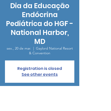
Dia da Educação
Endócrina
Pediátrica do HGF -
National Harbor,
MD
sex., 20 de mar.
  |  
Gaylord National Resort
& Convention
Registration is closed
See other events
Horário e local
20 de mar. de 2026, 18:00 – 21:00
Gaylord National Resort & Convention, 201