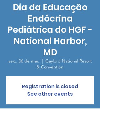
Dia da Educação
Endócrina
Pediátrica do HGF -
National Harbor,
MD
sex., 06 de mar.
  |  
Gaylord National Resort
& Convention
Registration is closed
See other events
Horário e local
06 de mar. de 2026, 18:30 – 21:00
Gaylord National Resort & Convention, 201