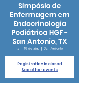
Simpósio de
Enfermagem em
Endocrinologia
Pediátrica HGF -
San Antonio, TX
ter., 18 de abr.
  |  
San Antonio
Registration is closed
See other events
Horário e local
18 de abr. de 2023, 16:00 – 19:00
San Antonio, 9821 Colonnade Blvd, San
Antonio, TX 78230, USA