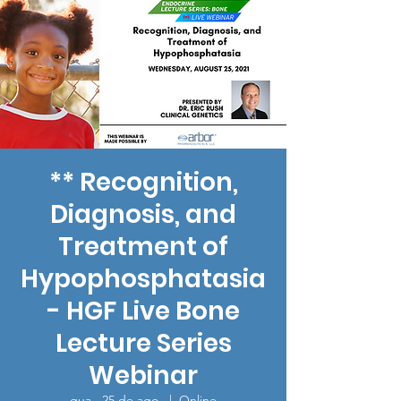
** Recognition,
Diagnosis, and
Treatment of
Hypophosphatasia
- HGF Live Bone
Lecture Series
Webinar
qua., 25 de ago.
  |  
Online