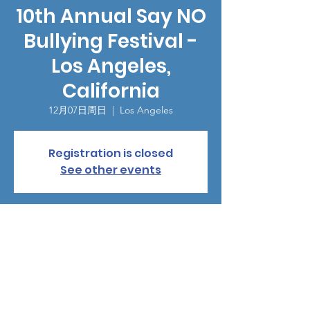
10th Annual Say NO
Bullying Festival -
Los Angeles,
California
12月07日周日
  |  
Los Angeles
Registration is closed
See other events
時間和地點
2025年12月07日 19:00 – 23:00
Los Angeles, Los Angeles, CA 90027, USA