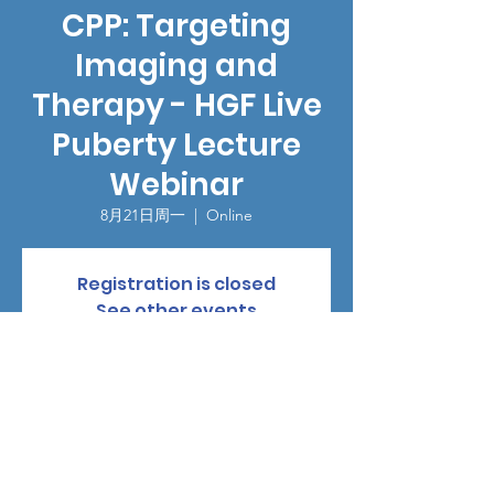
CPP: Targeting
Imaging and
Therapy - HGF Live
Puberty Lecture
Webinar
8月21日周一
  |  
Online
Registration is closed
See other events
時間和地點
2023年8月21日 13:00 – 14:00
Online