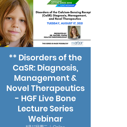
** Disorders of the
CaSR: Diagnosis,
Management &
Novel Therapeutics
- HGF Live Bone
Lecture Series
Webinar
8月17日周二
  |  
Online