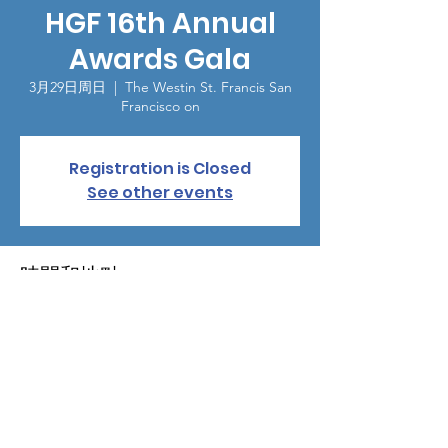
HGF 16th Annual
Awards Gala
3月29日周日
  |  
The Westin St. Francis San
Francisco on
Registration is Closed
See other events
時間和地點
2020年3月29日 18:30 – GMT-7 22:30
The Westin St. Francis San Francisco on ,
335 Powell St, San Francisco, CA 94102, USA