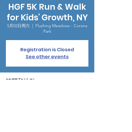
HGF 5K Run & Walk
for Kids' Growth, NY
5月02日周六
  |  
Flushing Meadows - Corona
Park
Registration is Closed
See other events
時間和地點
2020年5月02日 08:00 – 12:00
Flushing Meadows - Corona Park, Queens,
NY, USA 11355