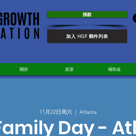
捐款
加入 HGF 郵件列表
關於
資源
補助金
11月22日周六
  |  
Atlanta
amily Day - At