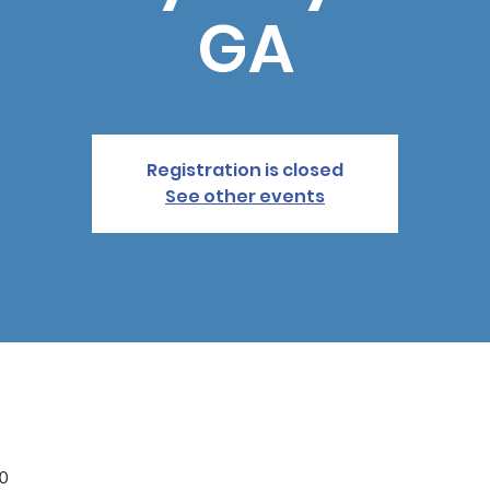
GA
Registration is closed
See other events
0