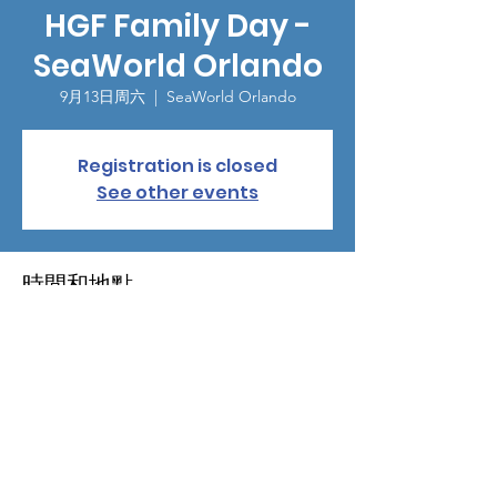
HGF Family Day -
SeaWorld Orlando
9月13日周六
  |  
SeaWorld Orlando
Registration is closed
See other events
時間和地點
2025年9月13日 09:00 – 13:00
SeaWorld Orlando, 7007 Sea World Dr,
Orlando, FL 32821, USA