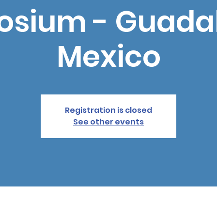
sium - Guadal
Mexico
Registration is closed
See other events