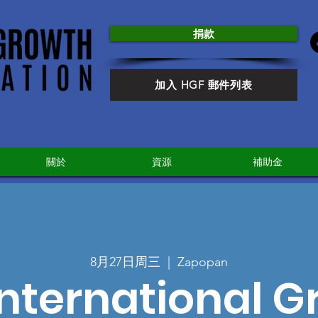
捐款
加入 HGF 郵件列表
關於
資源
補助金
8月27日周三
  |  
Zapopan
nternational 