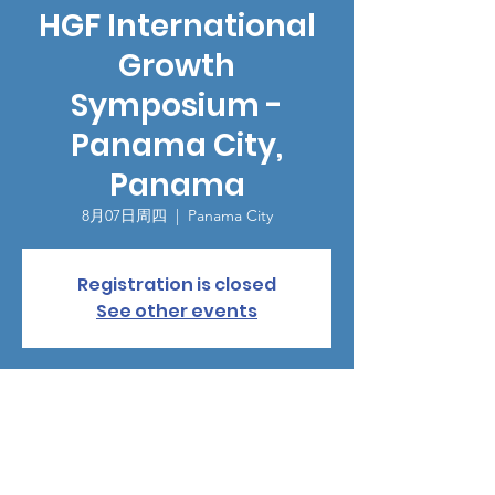
HGF International
Growth
Symposium -
Panama City,
Panama
8月07日周四
  |  
Panama City
Registration is closed
See other events
時間和地點
2025年8月07日 16:30 – 20:30
Panama City, Vía Israel y Calle 77, Panama
City, Panamá Province, Panama