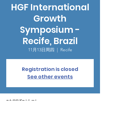
HGF International
Growth
Symposium -
Recife, Brazil
11月13日周四
  |  
Recife
Registration is closed
See other events
時間和地點
2025年11月13日 08:30 – 2025年11月14日
18:30
Recife, Cais Santa Rita, 156 - São José,
Recife - PE, 50020-665, Brazil