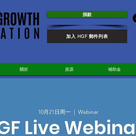
捐款
加入 HGF 郵件列表
關於
資源
補助金
10月21日周一
  |  
Webinar
GF Live Webina