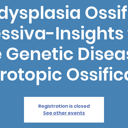
dysplasia Ossi
ssiva-Insights
 Genetic Disea
rotopic Ossific
Registration is closed
See other events