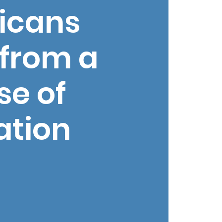
ficans
 from a
se of
ation