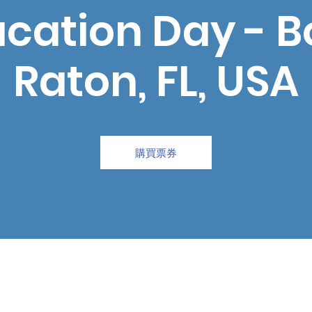
cation Day - 
Raton, FL, USA
購買票券