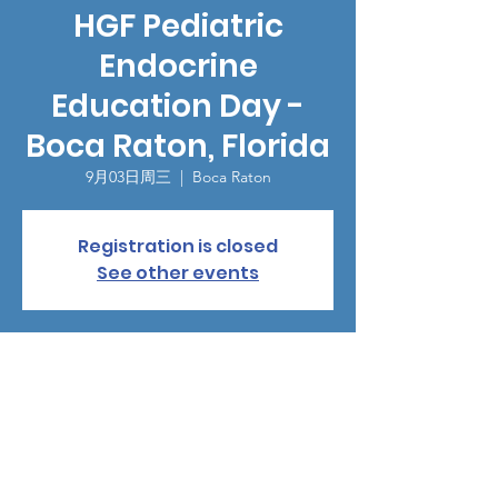
HGF Pediatric
Endocrine
Education Day -
Boca Raton, Florida
9月03日周三
  |  
Boca Raton
Registration is closed
See other events
時間和地點
2025年9月03日 18:00 – 21:00
Boca Raton, 5150 Town Center Cir, Boca
Raton, FL 33486, USA