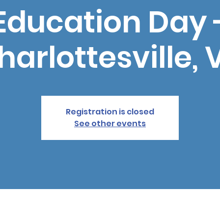
Education Day 
harlottesville, 
Registration is closed
See other events