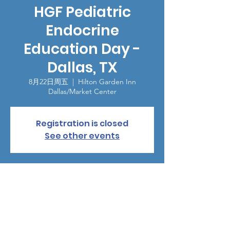
HGF Pediatric
Endocrine
Education Day -
Dallas, TX
8月22日周五
  |  
Hilton Garden Inn
Dallas/Market Center
Registration is closed
See other events
時間和地點
2025年8月22日 08:00 – 12:15
Hilton Garden Inn Dallas/Market Center,
2325 N Stemmons Fwy, Dallas, TX 75207,
USA