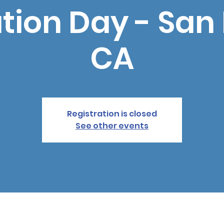
tion Day - San 
CA
Registration is closed
See other events