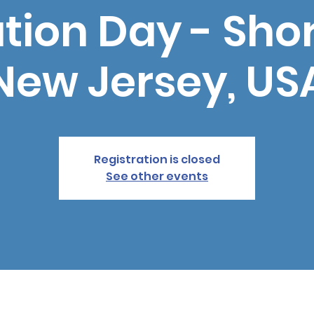
ion Day - Short
New Jersey, US
Registration is closed
See other events