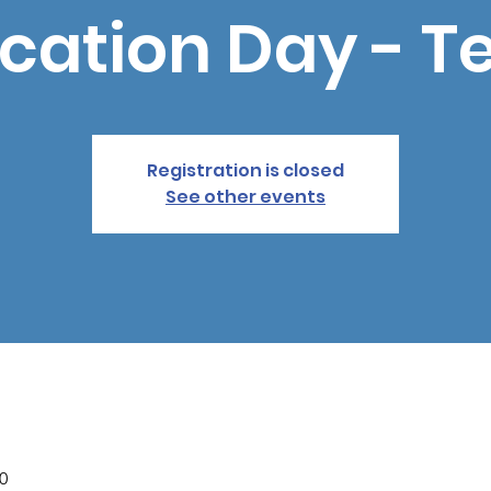
cation Day - T
Registration is closed
See other events
0