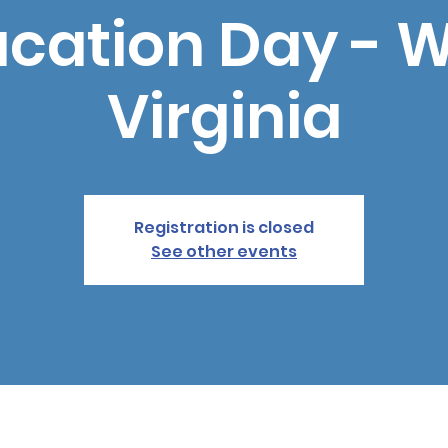
cation Day - 
Virginia
Registration is closed
See other events