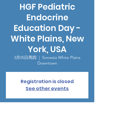
HGF Pediatric
Endocrine
Education Day -
White Plains, New
York, USA
3月05日周四
  |  
Sonesta White Plains
Downtown
Registration is closed
See other events
時間和地點
2026年3月05日 17:30 – 20:30
Sonesta White Plains Downtown, 66 Hale