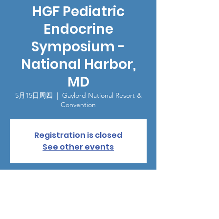
HGF Pediatric
Endocrine
Symposium -
National Harbor,
MD
5月15日周四
  |  
Gaylord National Resort &
Convention
Registration is closed
See other events
時間和地點
2025年5月15日 14:30 – 17:00
Gaylord National Resort & Convention, 201