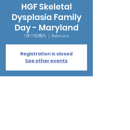
HGF Skeletal
Dysplasia Family
Day - Maryland
1月17日周六
  |  
Baltimore
Registration is closed
See other events
時間和地點
2026年1月17日 09:00 – 13:00
Baltimore, 700 Aliceanna St, Baltimore, MD
21202, USA