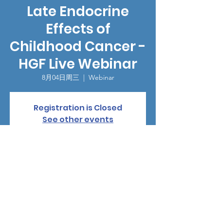
Late Endocrine
Effects of
Childhood Cancer -
HGF Live Webinar
8月04日周三
  |  
Webinar
Registration is Closed
See other events
時間和地點
2021年8月04日 GMT-4 12:15
Webinar