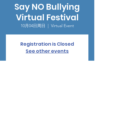
Say NO Bullying
Virtual Festival
10月04日周日
  |  
Virtual Event
Registration is Closed
See other events
時間和地點
2020年10月04日 15:00 – GMT-4 19:00
Virtual Event
©
2024-2025
by Human Growth Foundation |
1-844-661-