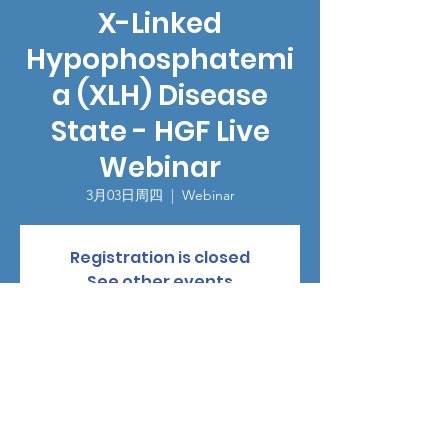
X-Linked
Hypophosphatemi
a (XLH) Disease
State - HGF Live
Webinar
3月03日周四
  |  
Webinar
Registration is closed
See other events
時間和地點
2022年3月03日 19:00
Webinar