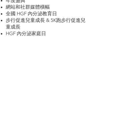
年度盛典
網站和社群媒體橫幅
全國 HGF 內分泌教育日
步行促進兒童成長 & 5K跑步行促進兒
童成長
HGF 內分泌家庭日
電子報季刊
贊助教育活動、午餐會、晚餐或研討
會
向我們詢問贊助、廣告和展覽機會！
贊助商|夥伴
聯絡我們